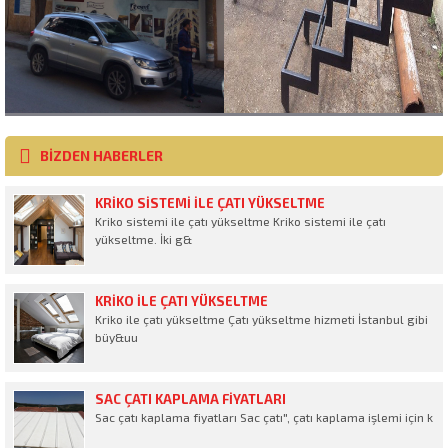
BİZDEN HABERLER
KRIKO SISTEMI ILE ÇATI YÜKSELTME
Kriko sistemi ile çatı yükseltme Kriko sistemi ile çatı
yükseltme. İki g&
KRIKO ILE ÇATI YÜKSELTME
Kriko ile çatı yükseltme Çatı yükseltme hizmeti İstanbul gibi
büy&uu
SAC ÇATI KAPLAMA FIYATLARI
Sac çatı kaplama fiyatları Sac çatı", çatı kaplama işlemi için k