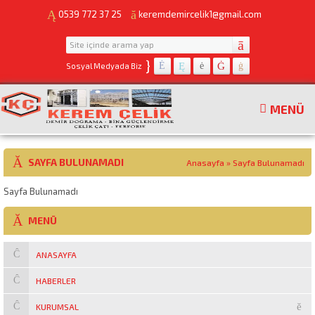
0539 772 37 25
keremdemircelik1@gmail.com
}
Sosyal Medyada Biz
MENÜ
SAYFA BULUNAMADI
Anasayfa
»
Sayfa Bulunamadı
Sayfa Bulunamadı
MENÜ
ANASAYFA
HABERLER
KURUMSAL