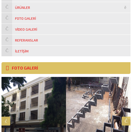
ÜRÜNLER
FOTO GALERI
VIDEO GALERI
REFERANSLAR
İLETIŞIM
FOTO GALERİ